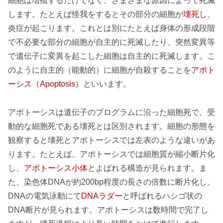
細胞は増殖するだけでなく、さまざまな原因によって死滅
します。たとえば怪我をするとその部分の細胞が
壊死
し、
炎症が起こります。これとは別にたとえば身体の形成段階
で不必要な部分の細胞が自主的に死滅したり、突然変異等
で遺伝子に変異を起こした細胞は自主的に死滅します。こ
のように自主的（能動的）に細胞が自殺することを
アポト
ーシス（Apoptosis）
といいます。
アポトーシスは遺伝子のプログラムに沿った細胞死で、受
動的な細胞死である壊死とは区別されます。細胞の形態を
観察すると壊死とアポトーシスでは左表のような違いがあ
ります。たとえば、アポトーシスでは細胞質が縮小断片化
し、
アポトーシス小体
とよばれる構造が見られます。ま
た、染色体DNAが約200bp程度の長さの倍数に断片化し、
DNAの電気泳動にて
DNAラダー
と呼ばれるハシゴ状の
DNA断片が見られます。アポトーシスは数時間で完了し