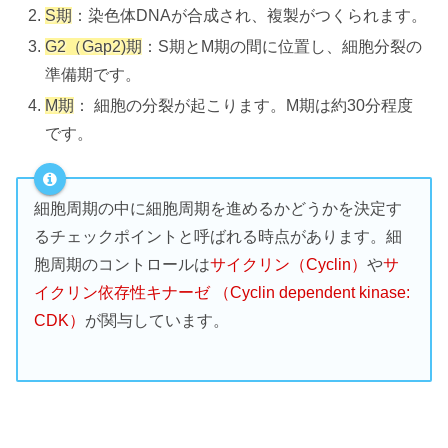
S期
：染色体DNAが合成され、複製がつくられます。
G2（Gap2)期
：S期とM期の間に位置し、細胞分裂の
準備期です。
M期
： 細胞の分裂が起こります。M期は約30分程度
です。
細胞周期の中に細胞周期を進めるかどうかを決定す
るチェックポイントと呼ばれる時点があります。細
胞周期のコントロールは
サイクリン（Cyclin）
や
サ
イクリン依存性キナーゼ （Cyclin dependent kinase:
CDK）
が関与しています。