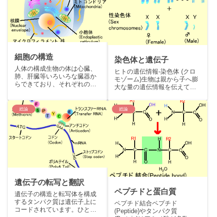
細胞の構造
染色体と遺伝子
人体の構成生物の体は心臓、
ヒトの遺伝情報-染色体 (クロ
肺、肝臓等いろいろな臓器か
モゾーム)生物は親から子へ膨
らできており、それぞれの臓
大な量の遺伝情報を伝えてゆ
器が体の機能を維持するのに
きます。この遺伝情報は細胞
重要な働きをして...
の核内にあ...
総論
総論
遺伝子の転写と翻訳
ペプチドと蛋白質
遺伝子の構造と転写体を構成
するタンパク質は遺伝子上に
ペプチド結合ペプチド
コードされています。ひとの
(Peptide)やタンパク質