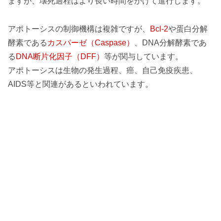
ますが、壊死過程はより長い時間をかけて進行します。
アポトーシスの制御機構は複雑ですが、
Bcl-2
や蛋白分解
酵素である
カスパーゼ（Caspase
）
、DNA分解酵素であ
る
DNA断片化因子（DFF）
等が関与しています。
アポトーシスは生物の発生過程、癌、自己免疫疾患、
AIDS等と関連があるといわれています。