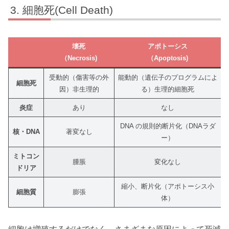
細胞死(Cell Death)
壊死
アポトーシス
（Necrosis)
（Apoptosis)
受動的（傷害等の外
能動的（遺伝子のプログラムによ
細胞死
因）非生理的
る）生理的細胞死
炎症
あり
なし
DNA の規則的断片化（DNAラダ
核・DNA
著変なし
ー）
ミトコン
腫脹
変化なし
ドリア
縮小、断片化（アポトーシス小
細胞質
膨張
体）