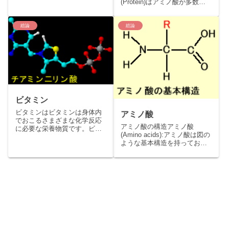
30億塩基対のゲノムDNA上に
(Protein)はアミノ酸が多数鎖
は約数万の遺...
状に結合したものです。1つの
アミノ...
総論
総論
ビタミン
ビタミンはビタミンは身体内
アミノ酸
でおこるさまざまな化学反応
アミノ酸の構造アミノ酸
に必要な栄養物質です。ビタ
(Amino acids):アミノ酸は図の
ミンはその特性から水溶性ビ
ような基本構造を持ってお
タミンと脂溶性ビ...
り、炭素原子を中心にアミノ
基(-...