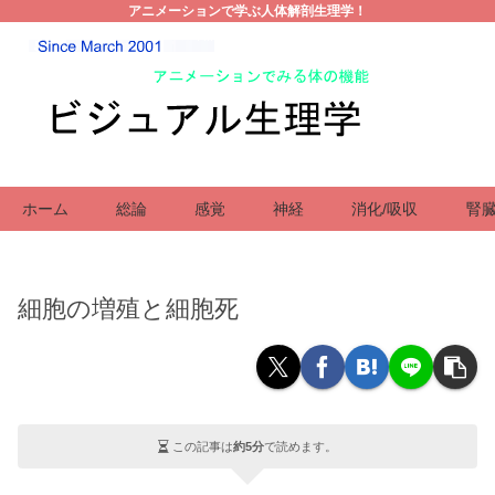
アニメーションで学ぶ人体解剖生理学！
ホーム
総論
感覚
神経
消化/吸収
腎臓
細胞の増殖と細胞死
この記事は
約5分
で読めます。