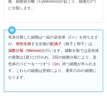
後、細胞質分離（Cytokinesis)が起こり、細胞が2つ
に分裂します。
有糸分裂した細胞は一組の染色体（2ｎ）を持ちます
が、
有性生殖
する生物の
配偶子
（精子と卵子）は、
減数分裂（Meiosis)
を行います。減数分裂では染色体
の複製は1度だけ行われ、2回の細胞分裂により、染
色体のコピーを一つずつ
（1n）
持つ細胞が作られま
す。これらの細胞は受精により、通常の2nの細胞に
なります。